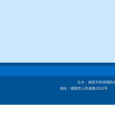
主办：南阳市疾病预防
地址：
南阳市人民南路1010号