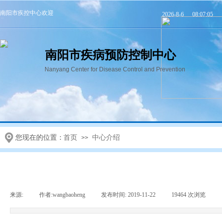
南阳市疾控中心欢迎
2026
-
8
-
6
08:07:06
您！
南阳市疾病预防控制中心
Nanyang Center for Disease Control and Prevention
首页
机构信息
党群建设
您现在的位置：
首页
中心介绍
>>
来源:
|
作者:
wangbaoheng
|
发布时间:
2019-11-22
|
19464
次浏览
|