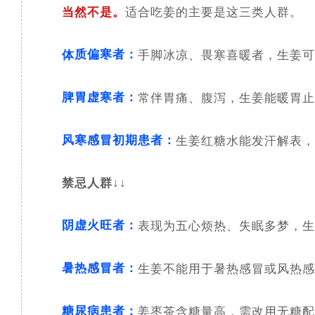
当然不是。
适合吃姜的主要是这三类人群。
质偏寒者：
体
手脚
冰凉、畏寒喜暖者，生姜可
脾胃虚寒
者：
常伴胃痛、腹泻，生姜能暖胃止
风寒感冒初期患者：
生姜红糖水能发汗解表，
禁忌人群↓↓
阴虚火旺
者：
表现为五心烦热、失眠多梦，生
暑热感冒者：
生姜不能用于暑热感冒或风热感
糖尿病患者：
姜枣茶含糖量高，需改用无糖配