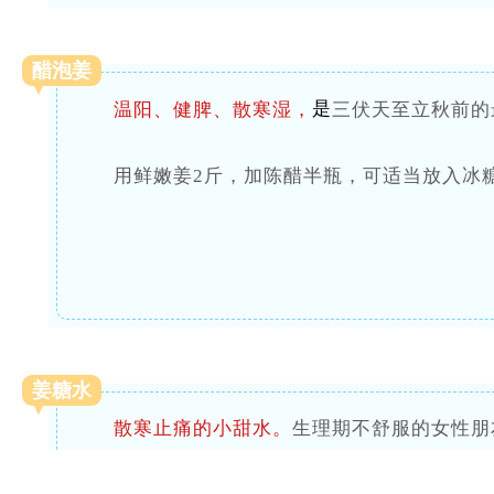
醋泡姜
是
温阳、健脾、散寒湿
，
三伏天至立秋前的
用鲜嫩姜2斤，加陈醋半瓶，可适当放入冰
姜糖水
散寒止痛的小甜水
。
生理期不舒服的女性朋