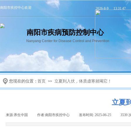
南阳市疾控中心欢迎
2026
-
8
-
9
13:31:47
您！
南阳市疾病预防控制中心
Nanyang Center for Disease Control and Prevention
首页
机构信息
党群建设
您现在的位置：
首页
立夏到入伏，体质虚寒就喝它！
>>
立夏
来源:
养生中国
|
作者:
南阳市疾控中心
|
发布时间:
2025-06-25
|
3539